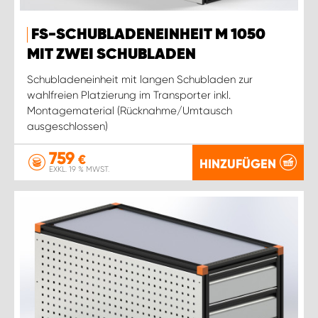
WORK SYSTEM ROSTOCK
FS-SCHUBLADENEINHEIT M 1050
WORK SYSTEM STUTTGART
MIT ZWEI SCHUBLADEN
Schubladeneinheit mit langen Schubladen zur
wahlfreien Platzierung im Transporter inkl.
Montagematerial (Rücknahme/Umtausch
ausgeschlossen)
759
€
HINZUFÜGEN
EXKL. 19 % MWST.