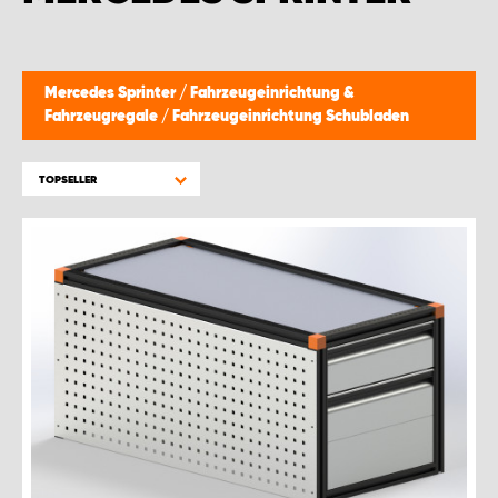
WORK SYSTEM GERA
WORK SYSTEM HAMBURG
Mercedes Sprinter
/
Fahrzeugeinrichtung &
Fahrzeugregale
/
Fahrzeugeinrichtung Schubladen
WORK SYSTEM LEIPZIG/HALLE
TOPSELLER
WORK SYSTEM LUDWIGSHAFEN
WORK SYSTEM MAGDEBURG
WORK SYSTEM MÜNCHEN
WORK SYSTEM OSNABRÜCK
WORK SYSTEM RHEINLAND