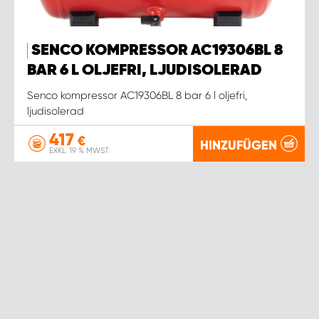
SENCO KOMPRESSOR AC19306BL 8
BAR 6 L OLJEFRI, LJUDISOLERAD
Senco kompressor AC19306BL 8 bar 6 l oljefri,
ljudisolerad
417
€
HINZUFÜGEN
EXKL. 19 % MWST.