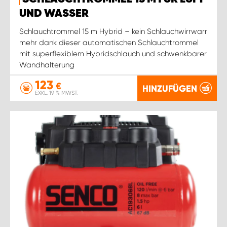
WORK SYSTEM ROSTOCK
UND WASSER
WORK SYSTEM STUTTGART
Schlauchtrommel 15 m Hybrid – kein Schlauchwirrwarr
mehr dank dieser automatischen Schlauchtrommel
mit superflexiblem Hybridschlauch und schwenkbarer
Wandhalterung
123
€
HINZUFÜGEN
EXKL. 19 % MWST.