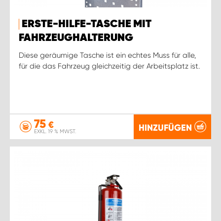
WORK SYSTEM ROSTOCK
ERSTE-HILFE-TASCHE MIT
WORK SYSTEM STUTTGART
FAHRZEUGHALTERUNG
Diese geräumige Tasche ist ein echtes Muss für alle,
für die das Fahrzeug gleichzeitig der Arbeitsplatz ist.
75
€
HINZUFÜGEN
EXKL. 19 % MWST.