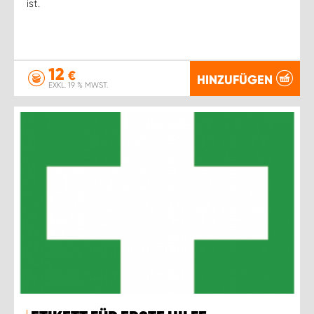
ist.
12
€
HINZUFÜGEN
EXKL. 19 % MWST.