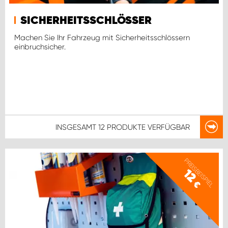
WORK SYSTEM ROSTOCK
SICHERHEITSSCHLÖSSER
WORK SYSTEM STUTTGART
Machen Sie Ihr Fahrzeug mit Sicherheitsschlössern
einbruchsicher.
INSGESAMT
12 PRODUKTE
VERFÜGBAR
PREISBEISPIEL
12
€