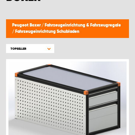
WORK SYSTEM GERA
WORK SYSTEM HAMBURG
Peugeot Boxer
/
Fahrzeugeinrichtung & Fahrzeugregale
/
Fahrzeugeinrichtung Schubladen
WORK SYSTEM LEIPZIG/HALLE
TOPSELLER
WORK SYSTEM LUDWIGSHAFEN
WORK SYSTEM MAGDEBURG
WORK SYSTEM MÜNCHEN
WORK SYSTEM OSNABRÜCK
WORK SYSTEM RHEINLAND