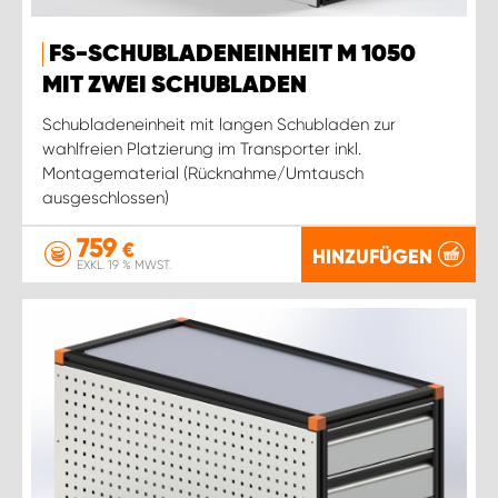
WORK SYSTEM ROSTOCK
FS-SCHUBLADENEINHEIT M 1050
WORK SYSTEM STUTTGART
MIT ZWEI SCHUBLADEN
Schubladeneinheit mit langen Schubladen zur
wahlfreien Platzierung im Transporter inkl.
Montagematerial (Rücknahme/Umtausch
ausgeschlossen)
759
€
HINZUFÜGEN
EXKL. 19 % MWST.