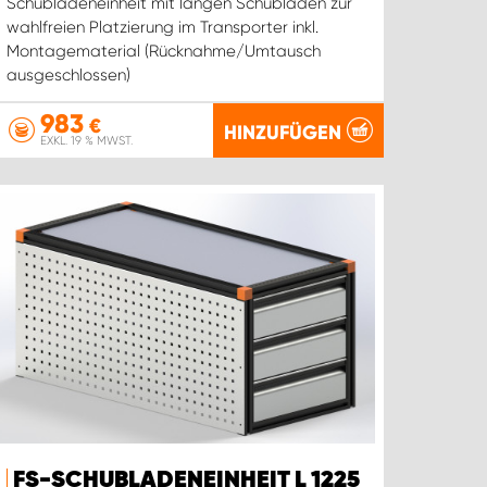
Schubladeneinheit mit langen Schubladen zur
wahlfreien Platzierung im Transporter inkl.
Montagematerial (Rücknahme/Umtausch
ausgeschlossen)
983
€
HINZUFÜGEN
EXKL. 19 % MWST.
FS-SCHUBLADENEINHEIT L 1225