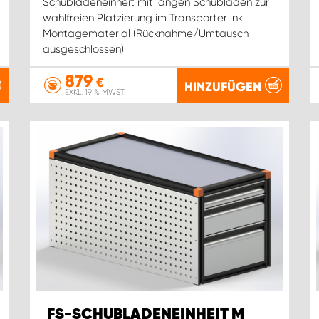
Schubladeneinheit mit langen Schubladen zur
wahlfreien Platzierung im Transporter inkl.
Montagematerial (Rücknahme/Umtausch
ausgeschlossen)
879
€
HINZUFÜGEN
EXKL. 19 % MWST.
FS-SCHUBLADENEINHEIT M