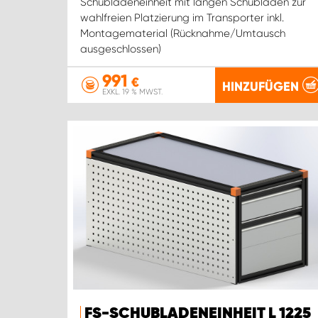
Schubladeneinheit mit langen Schubladen zur
wahlfreien Platzierung im Transporter inkl.
Montagematerial (Rücknahme/Umtausch
ausgeschlossen)
991
€
HINZUFÜGEN
EXKL. 19 % MWST.
FS-SCHUBLADENEINHEIT L 1225