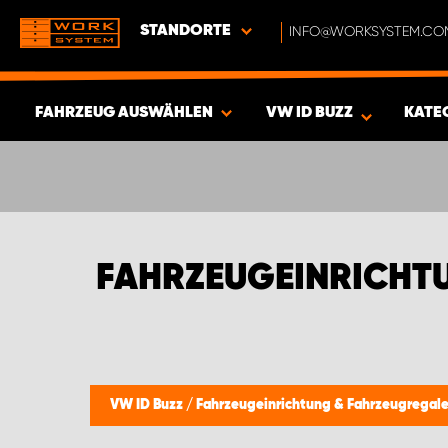
STANDORTE
INFO@WORKSYSTEM.CO
FAHRZEUG AUSWÄHLEN
VW ID BUZZ
KATE
ERGEBNISSE ANZEIGEN -
367
ARTIKEL
FAHRZEUGEINRICHTU
VW ID Buzz
/
Fahrzeugeinrichtung & Fahrzeugregal