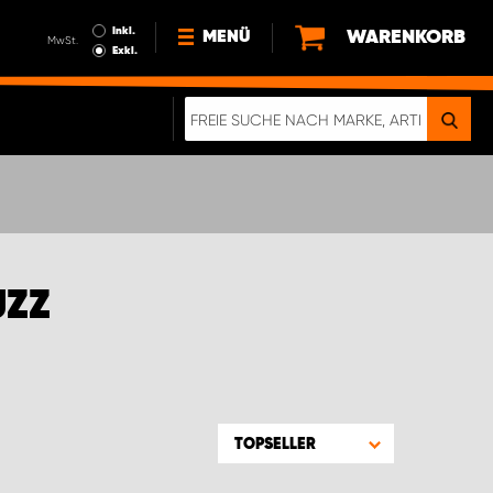
Inkl.
WARENKORB
MENÜ
MwSt.
Exkl.
NEWS
ÜBER UNS
NACHHALTIGKEIT
DIGITALE BROSCHÜRE
ELEKTRO-FAHRZEUGE
UZZ
FAQ
IMPRESSUM
DATENSCHUTZ
EIN RICHTIGER CRASH-TEST
TOPSELLER