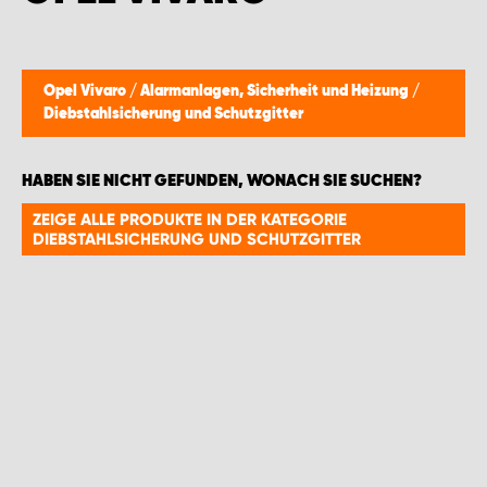
WORK SYSTEM GERA
WORK SYSTEM HAMBURG
Opel Vivaro
/
Alarmanlagen, Sicherheit und Heizung
/
Diebstahlsicherung und Schutzgitter
WORK SYSTEM LEIPZIG/HALLE
HABEN SIE NICHT GEFUNDEN, WONACH SIE SUCHEN?
WORK SYSTEM LUDWIGSHAFEN
ZEIGE ALLE PRODUKTE IN DER KATEGORIE
DIEBSTAHLSICHERUNG UND SCHUTZGITTER
WORK SYSTEM MAGDEBURG
WORK SYSTEM MÜNCHEN
WORK SYSTEM OSNABRÜCK
WORK SYSTEM RHEINLAND